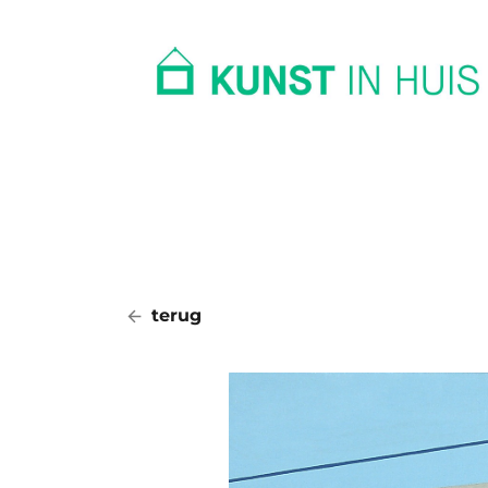
In huis
Op kantoor
Collectie
terug