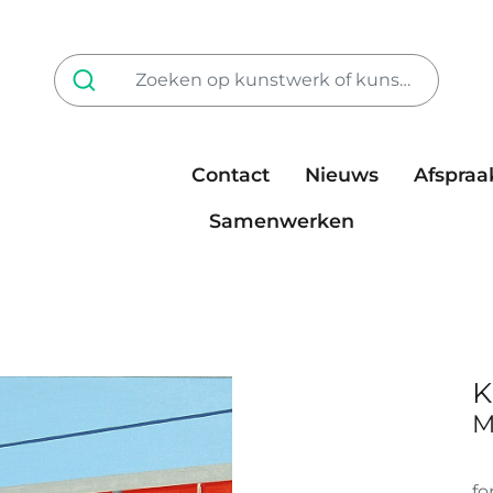
Contact
Nieuws
Afspraa
Tarieven
steun ons
Samenwerken
K
M
fo