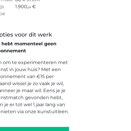
ijs
1.900,
€
00
pe
pties voor dit werk
e hebt momenteel geen
bonnement
n om te experimenteren met
nst in jouw huis? Met een
onnement van €15 per
and wissel je zo vaak je wil,
nneer je maar wil. Eens je je
nstmatch gevonden hebt,
n je er tot wel 1 jaar lang van
nieten via onze kunstuitleen.