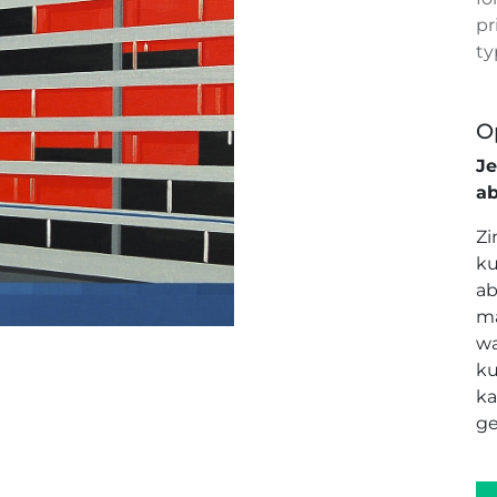
pr
ty
O
J
a
Zi
ku
ab
ma
wa
ku
ka
ge