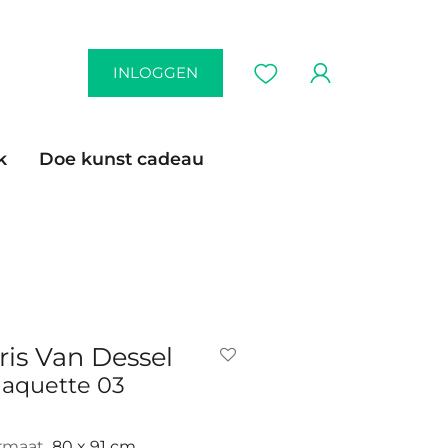
INLOGGEN
k
Doe kunst cadeau
ris Van Dessel
aquette 03
rmaat
80 x 91 cm