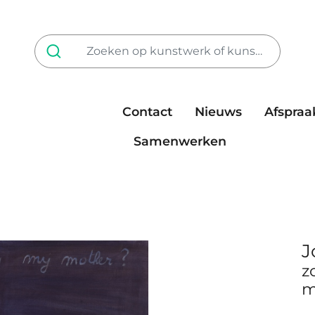
Contact
Nieuws
Afspraa
Tarieven
steun ons
Samenwerken
J
z
m