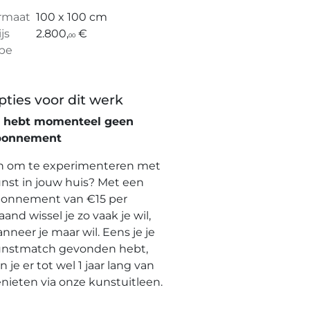
rmaat
100 x 100 cm
ijs
2.800,
€
00
pe
pties voor dit werk
e hebt momenteel geen
bonnement
n om te experimenteren met
nst in jouw huis? Met een
onnement van €15 per
and wissel je zo vaak je wil,
nneer je maar wil. Eens je je
nstmatch gevonden hebt,
n je er tot wel 1 jaar lang van
nieten via onze kunstuitleen.