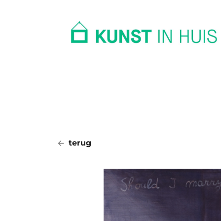
In huis
Op kantoor
Collectie
terug