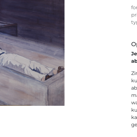
fo
pr
ty
O
J
a
Zi
ku
ab
ma
wa
ku
ka
ge