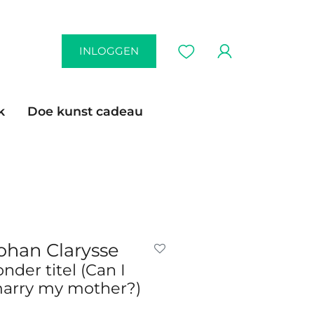
INLOGGEN
k
Doe kunst cadeau
ohan Clarysse
onder titel (Can I
arry my mother?)