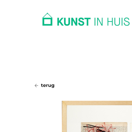
In huis
Op kantoor
Collectie
terug