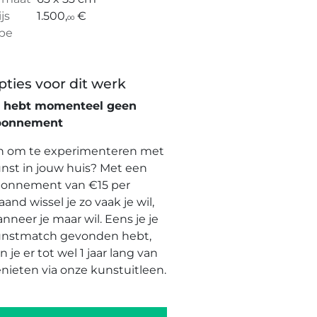
ijs
1.500,
€
00
pe
pties voor dit werk
e hebt momenteel geen
bonnement
n om te experimenteren met
nst in jouw huis? Met een
onnement van €15 per
and wissel je zo vaak je wil,
nneer je maar wil. Eens je je
nstmatch gevonden hebt,
n je er tot wel 1 jaar lang van
nieten via onze kunstuitleen.