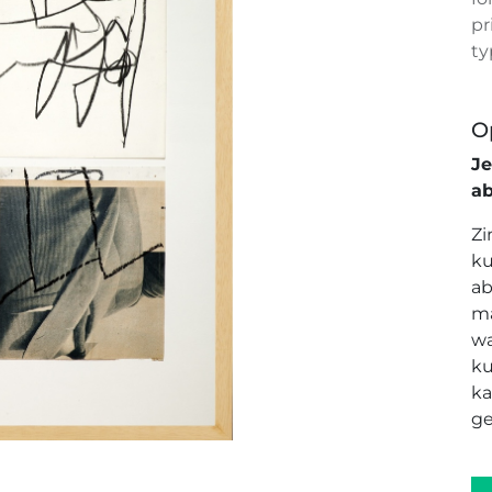
pr
ty
O
J
a
Zi
ku
ab
ma
wa
ku
ka
ge