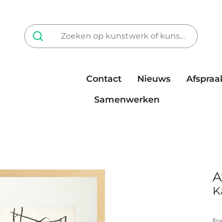
Contact
Nieuws
Afspraa
Tarieven
steun ons
Samenwerken
A
K
fo