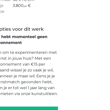
ijs
3.800,
€
00
pe
pties voor dit werk
e hebt momenteel geen
bonnement
n om te experimenteren met
nst in jouw huis? Met een
onnement van €15 per
and wissel je zo vaak je wil,
nneer je maar wil. Eens je je
nstmatch gevonden hebt,
n je er tot wel 1 jaar lang van
nieten via onze kunstuitleen.