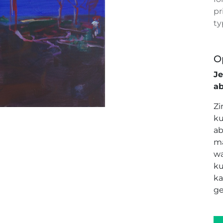
pr
ty
O
J
a
Zi
ku
ab
ma
wa
ku
ka
ge