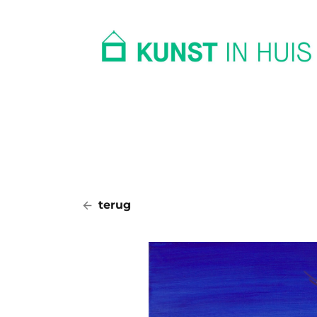
In huis
Op kantoor
Collectie
terug