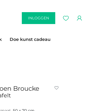
INLOGGEN
k
Doe kunst cadeau
oen Broucke
afelt
rmaat
50 x 70 cm