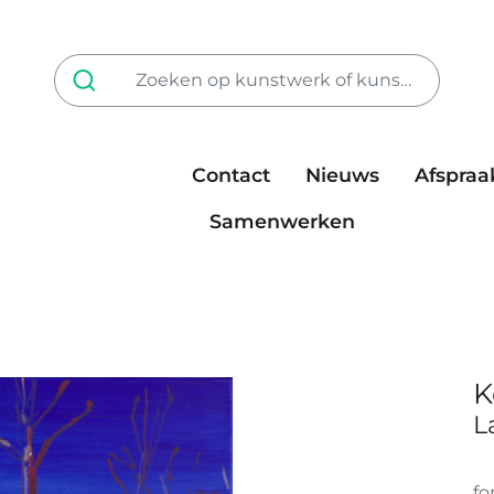
Contact
Nieuws
Afspraa
Tarieven
steun ons
Samenwerken
K
L
fo