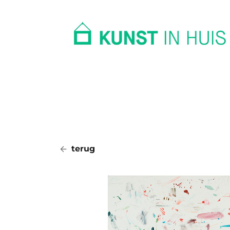
In huis
Op kantoor
Collectie
terug