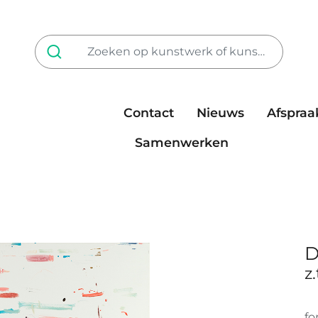
Contact
Nieuws
Afspraa
Tarieven
steun ons
Samenwerken
D
z.
fo