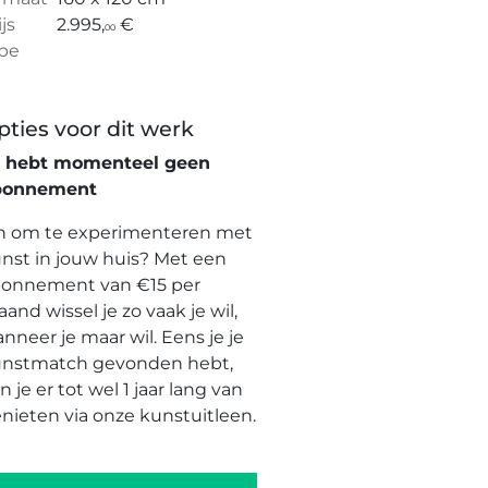
ijs
2.995,
€
00
pe
pties voor dit werk
e hebt momenteel geen
bonnement
n om te experimenteren met
nst in jouw huis? Met een
onnement van €15 per
and wissel je zo vaak je wil,
nneer je maar wil. Eens je je
nstmatch gevonden hebt,
n je er tot wel 1 jaar lang van
nieten via onze kunstuitleen.