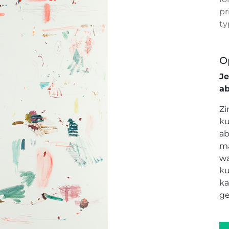
pr
ty
O
J
a
Zi
ku
ab
ma
wa
ku
ka
ge