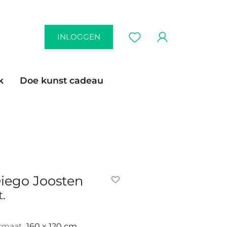
INLOGGEN
k
Doe kunst cadeau
iego Joosten
t.
rmaat
160 x 120 cm