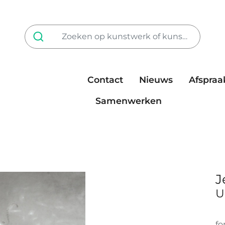
Contact
Nieuws
Afspraa
Tarieven
steun ons
Samenwerken
J
U
fo