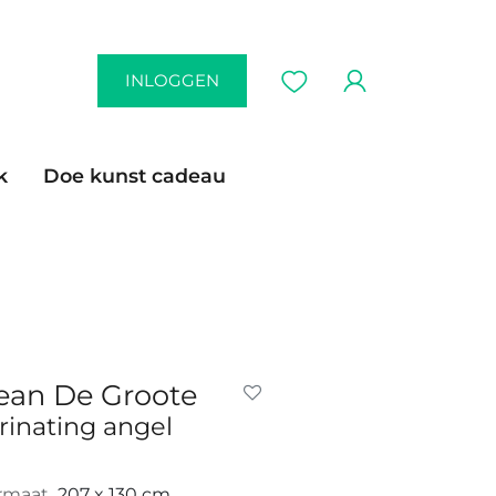
INLOGGEN
k
Doe kunst cadeau
ean De Groote
rinating angel
rmaat
207 x 130 cm