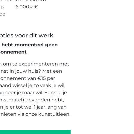
ijs
6.000,
€
00
pe
pties voor dit werk
e hebt momenteel geen
bonnement
n om te experimenteren met
nst in jouw huis? Met een
onnement van €15 per
and wissel je zo vaak je wil,
nneer je maar wil. Eens je je
nstmatch gevonden hebt,
n je er tot wel 1 jaar lang van
nieten via onze kunstuitleen.