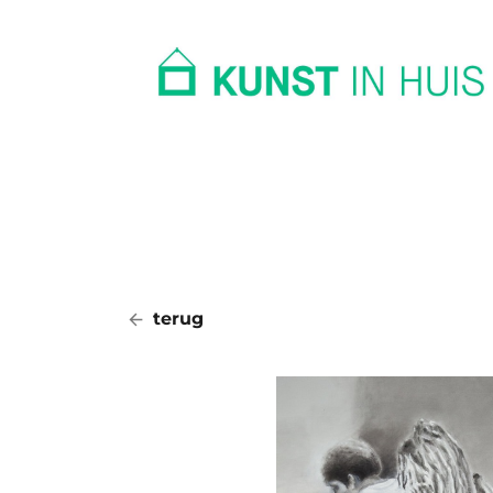
In huis
Op kantoor
Collectie
terug