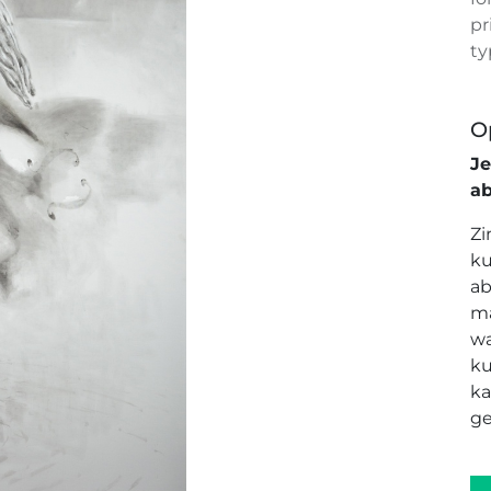
pr
ty
O
J
a
Zi
ku
ab
ma
wa
ku
ka
ge