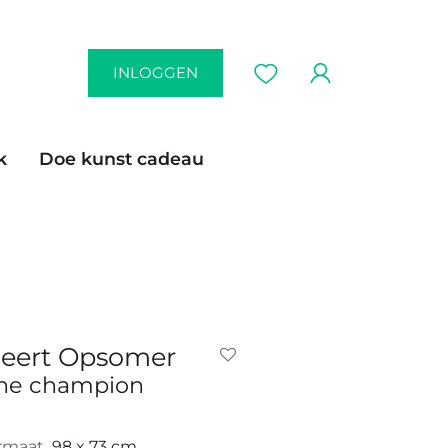
INLOGGEN
k
Doe kunst cadeau
eert Opsomer
he champion
rmaat
98 x 73 cm