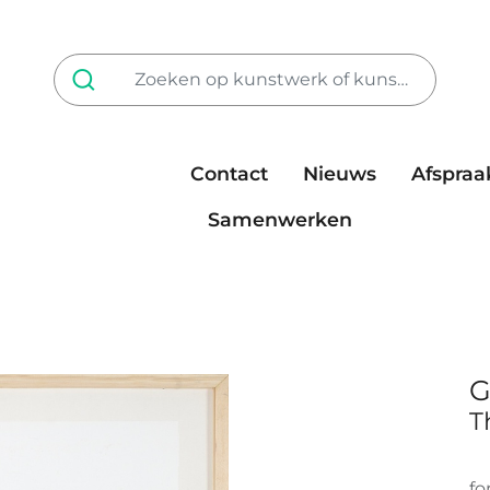
Contact
Nieuws
Afspraa
Tarieven
steun ons
Samenwerken
G
T
fo