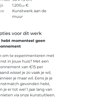
ijs
1.200,
€
00
pe
Kunstwerk aan de
muur
pties voor dit werk
e hebt momenteel geen
bonnement
n om te experimenteren met
nst in jouw huis? Met een
onnement van €15 per
and wissel je zo vaak je wil,
nneer je maar wil. Eens je je
nstmatch gevonden hebt,
n je er tot wel 1 jaar lang van
nieten via onze kunstuitleen.