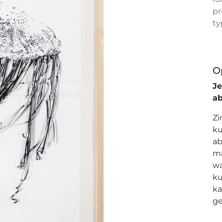
pr
ty
O
J
a
Zi
ku
ab
ma
wa
ku
ka
ge