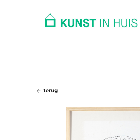
In huis
Op kantoor
Collectie
terug