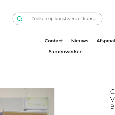
Contact
Nieuws
Afspraa
Tarieven
steun ons
Samenwerken
C
V
B