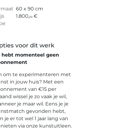
rmaat
60 x 90 cm
ijs
1.800,
€
00
pe
pties voor dit werk
e hebt momenteel geen
bonnement
n om te experimenteren met
nst in jouw huis? Met een
onnement van €15 per
and wissel je zo vaak je wil,
nneer je maar wil. Eens je je
nstmatch gevonden hebt,
n je er tot wel 1 jaar lang van
nieten via onze kunstuitleen.