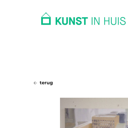
In huis
Op kantoor
Collectie
terug