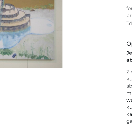
fo
pr
ty
O
J
a
Zi
ku
ab
ma
wa
ku
ka
ge