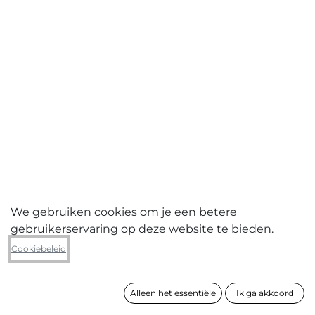
We gebruiken cookies om je een betere
gebruikerservaring op deze website te bieden.
Christian Vanbeveren
Cookiebeleid
Earthstudies D (drieluik)
Alleen het essentiële
Ik ga akkoord
formaat
35 x 135 cm