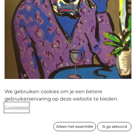
We gebruiken cookies om je een betere
gebruikerservaring op deze website te bieden.
André Van Schuylenbergh
Cookiebeleid
zonder titel
Alleen het essentiële
Ik ga akkoord
formaat
100 x 80 cm