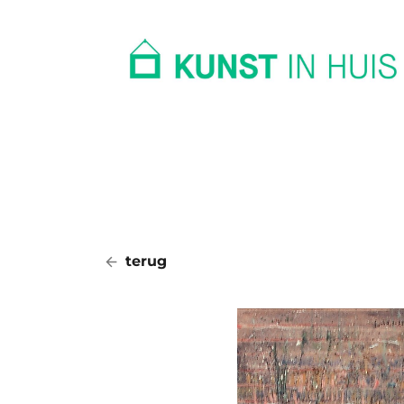
In huis
Op kantoor
Collectie
terug