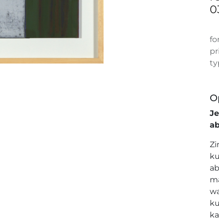
0
fo
pr
ty
O
J
a
Zi
ku
ab
ma
wa
ku
ka