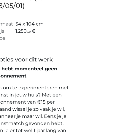
3/05/01)
rmaat
54 x 104 cm
ijs
1.250,
€
00
pe
pties voor dit werk
e hebt momenteel geen
bonnement
n om te experimenteren met
nst in jouw huis? Met een
onnement van €15 per
and wissel je zo vaak je wil,
nneer je maar wil. Eens je je
nstmatch gevonden hebt,
n je er tot wel 1 jaar lang van