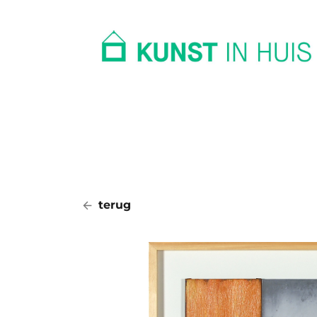
In huis
Op kantoor
Collectie
terug