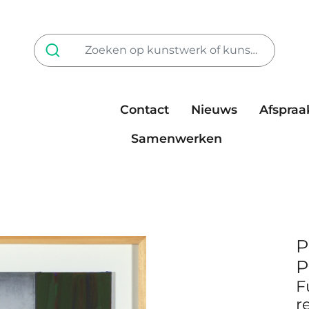
Contact
Nieuws
Afspraa
Tarieven
steun ons
Samenwerken
P
P
F
r