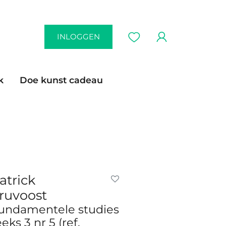
INLOGGEN
k
Doe kunst cadeau
atrick
ruvoost
undamentele studies
eeks 3 nr 5 (ref.