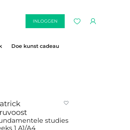
INLOGGEN
k
Doe kunst cadeau
atrick
ruvoost
undamentele studies
eeks 1 A1/A4