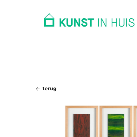
In huis
Op kantoor
Collectie
terug