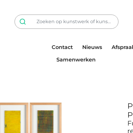
Contact
Nieuws
Afspraa
Tarieven
steun ons
Samenwerken
P
P
F
r