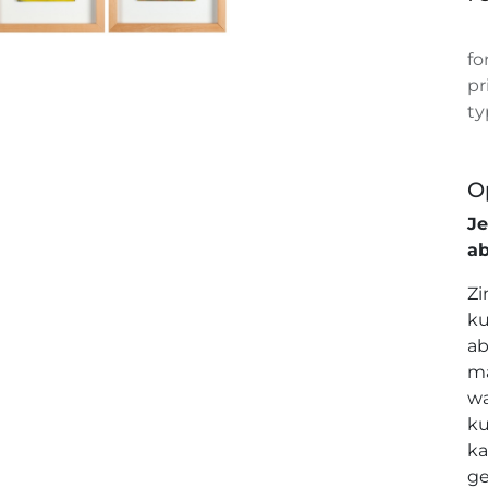
fo
pr
ty
O
J
a
Zi
ku
ab
ma
wa
ku
ka
ge