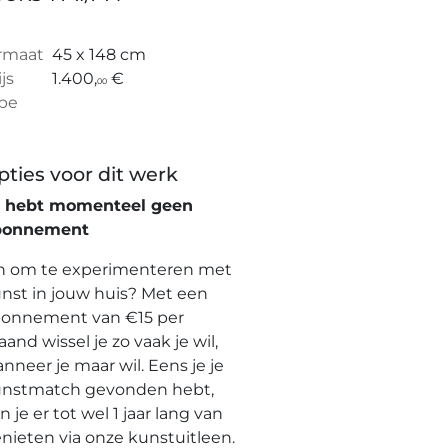
rmaat
45 x 148 cm
ijs
1.400,
€
00
pe
pties voor dit werk
e hebt momenteel geen
bonnement
n om te experimenteren met
nst in jouw huis? Met een
onnement van €15 per
and wissel je zo vaak je wil,
nneer je maar wil. Eens je je
nstmatch gevonden hebt,
n je er tot wel 1 jaar lang van
nieten via onze kunstuitleen.