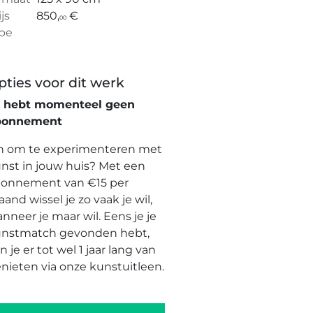
ijs
850,
€
00
pe
pties voor dit werk
e hebt momenteel geen
bonnement
n om te experimenteren met
nst in jouw huis? Met een
onnement van €15 per
and wissel je zo vaak je wil,
nneer je maar wil. Eens je je
nstmatch gevonden hebt,
n je er tot wel 1 jaar lang van
nieten via onze kunstuitleen.