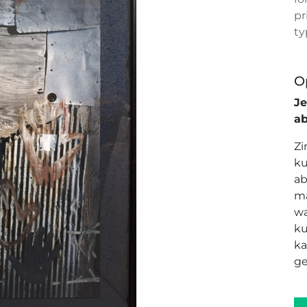
pr
ty
O
J
a
Zi
ku
ab
ma
wa
ku
ka
ge