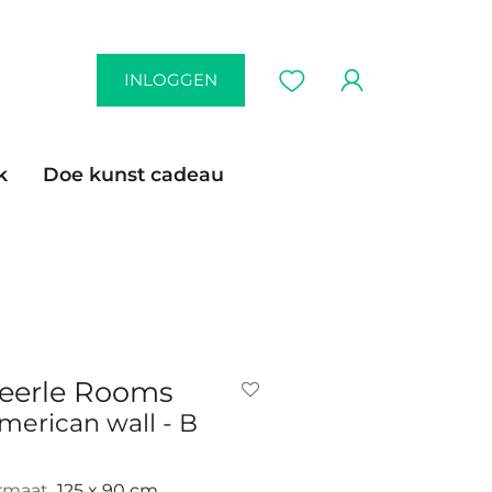
INLOGGEN
k
Doe kunst cadeau
eerle Rooms
merican wall - B
rmaat
125 x 90 cm