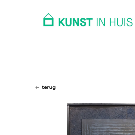
In huis
Op kantoor
Collectie
terug