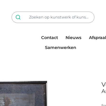
Contact
Nieuws
Afspraa
Tarieven
steun ons
Samenwerken
V
A
fo