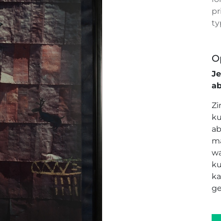
pr
ty
O
J
a
Zi
ku
ab
ma
wa
ku
ka
ge