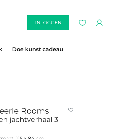
INLOGGEN
k
Doe kunst cadeau
eerle Rooms
en jachtverhaal 3
rmaat
115 x 84 cm