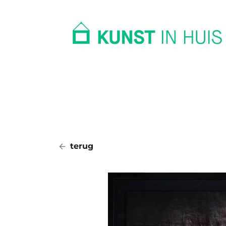
In huis
Op kantoor
Collectie
terug