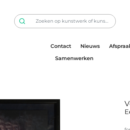
Contact
Nieuws
Afspraa
Tarieven
steun ons
Samenwerken
V
E
fo