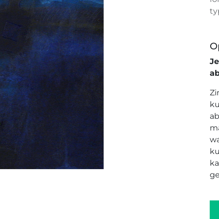
ty
O
J
a
Zi
ku
ab
ma
wa
ku
ka
ge