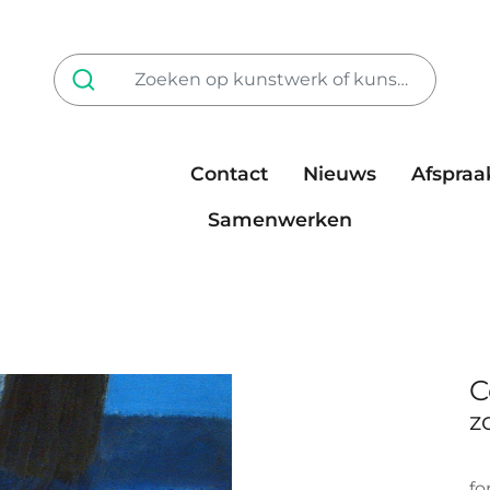
Contact
Nieuws
Afspraa
Tarieven
steun ons
Samenwerken
C
z
fo