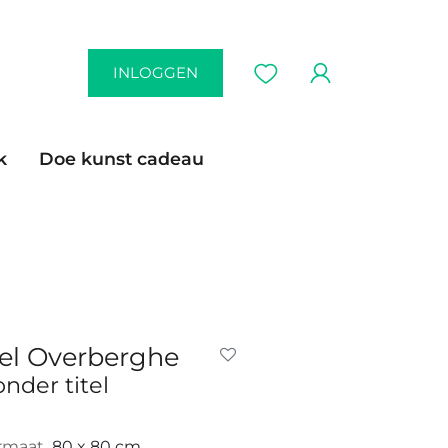
INLOGGEN
k
Doe kunst cadeau
el Overberghe
onder titel
rmaat
80 x 80 cm