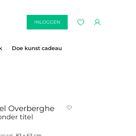
INLOGGEN
k
Doe kunst cadeau
el Overberghe
onder titel
rmaat
83 x 63 cm