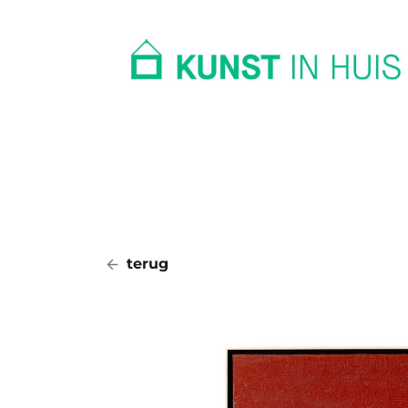
In huis
Op kantoor
Collectie
terug