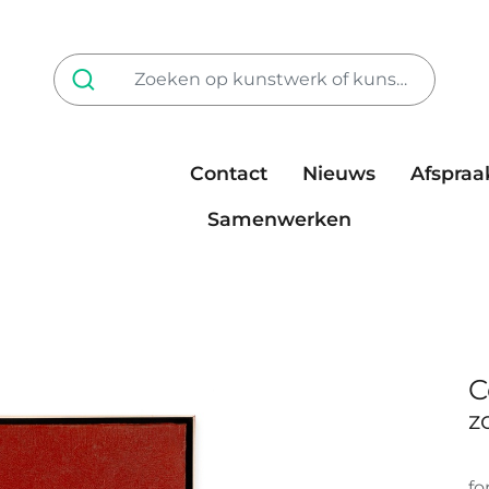
Contact
Nieuws
Afspraa
Tarieven
steun ons
Samenwerken
C
z
fo