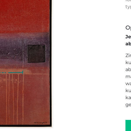
ty
O
J
a
Zi
ku
ab
ma
wa
ku
ka
ge