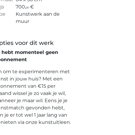
ijs
700,
€
00
pe
Kunstwerk aan de
muur
pties voor dit werk
e hebt momenteel geen
bonnement
n om te experimenteren met
nst in jouw huis? Met een
onnement van €15 per
and wissel je zo vaak je wil,
nneer je maar wil. Eens je je
nstmatch gevonden hebt,
n je er tot wel 1 jaar lang van
nieten via onze kunstuitleen.