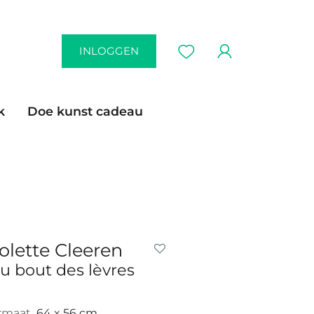
INLOGGEN
k
Doe kunst cadeau
olette Cleeren
u bout des lèvres
rmaat
64 x 56 cm