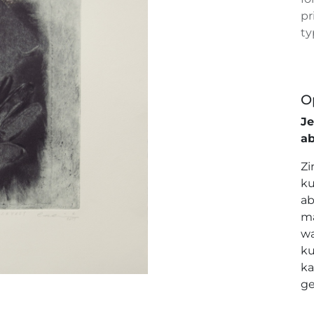
pr
ty
O
J
a
Zi
ku
ab
ma
wa
ku
ka
ge