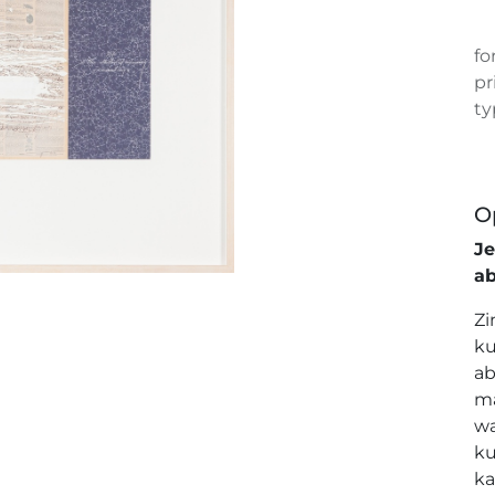
fo
pr
ty
O
J
a
Zi
ku
ab
ma
wa
ku
ka