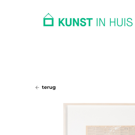
In huis
Op kantoor
Collectie
terug