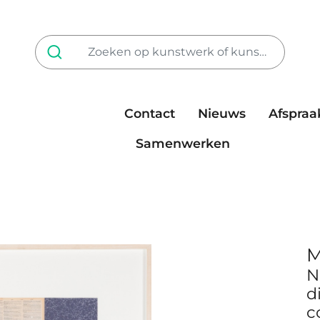
Contact
Nieuws
Afspraa
Tarieven
steun ons
Samenwerken
M
N
d
c