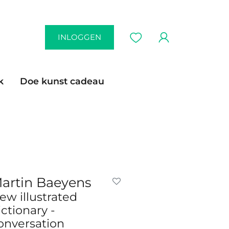
INLOGGEN
k
Doe kunst cadeau
artin Baeyens
ew illustrated
ictionary -
onversation