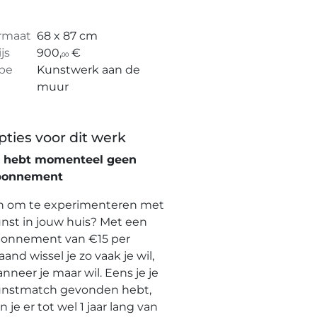
rmaat
68 x 87 cm
ijs
900,
€
00
pe
Kunstwerk aan de
muur
pties voor dit werk
e hebt momenteel geen
bonnement
n om te experimenteren met
nst in jouw huis? Met een
onnement van €15 per
and wissel je zo vaak je wil,
nneer je maar wil. Eens je je
nstmatch gevonden hebt,
n je er tot wel 1 jaar lang van