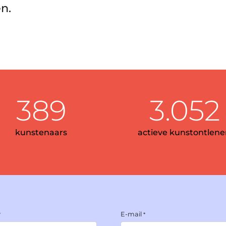
n.
389
3.052
kunstenaars
actieve kunstontlene
E-mail
*
*