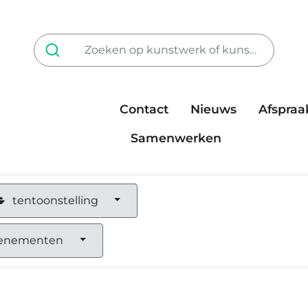
Contact
Nieuws
Afspraa
Tarieven
steun ons
Samenwerken
tentoonstelling
enementen