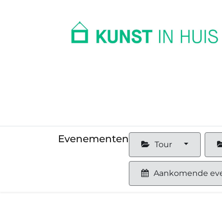
In huis
Op kantoor
Collectie
Evenementen
Tour
Aankomende ev