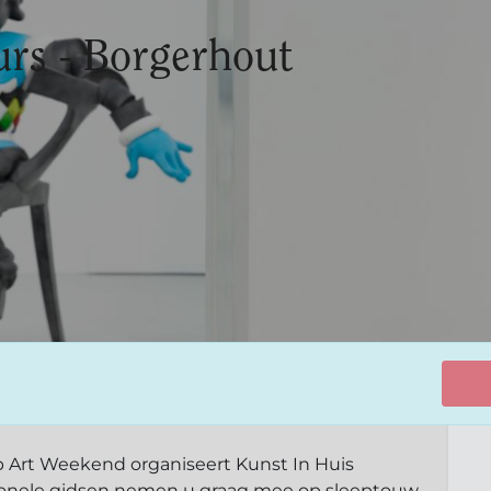
urs - Borgerhout
p Art Weekend organiseert Kunst In Huis
ionele gidsen nemen u graag mee op sleeptouw.