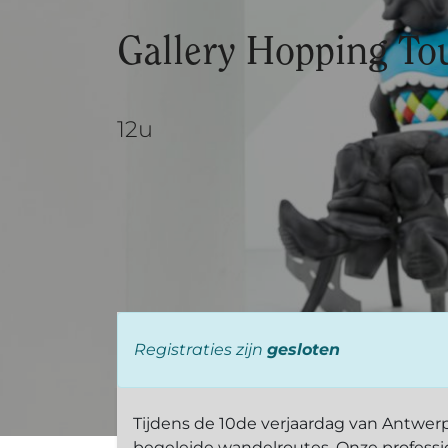
Gallery Hopping To
12u
Registraties zijn
gesloten
Tijdens de 10de verjaardag van Antwer
begeleide wandelroutes. Onze profess