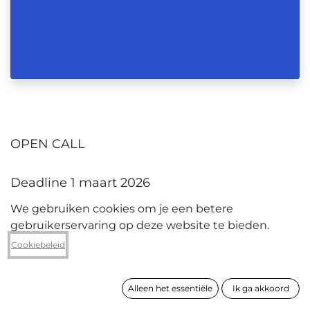
OPEN CALL
Deadline 1 maart 2026
We gebruiken cookies om je een betere
Ben je een
startende
gebruikerservaring op deze website te bieden.
kunstenaar
met
professionele ambities
?
Cookiebeleid
Neem dan nu deel aan onze
Open Call
!
Samenwerken met Kunst In Huis bezorgt je
Alleen het essentiële
Ik ga akkoord
visibiliteit onder een breed publiek dat staat