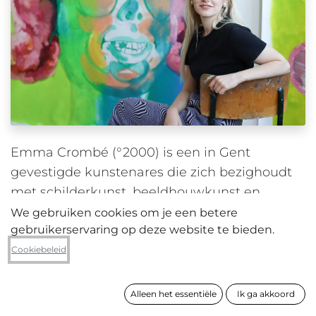
Emma Crombé (°2000) is een in Gent
gevestigde kunstenares die zich bezighoudt
met schilderkunst, beeldhouwkunst en
installaties. Haar praktijk combineert
We gebruiken cookies om je een betere
gebruikerservaring op deze website te bieden.
traditioneel ‘vrouwelijke’ of ‘low art’-
materialen met klassieke olietechnieken,
Cookiebeleid
waarmee ze hiërarchieën in de kunst en
materiële cultuur uitdaagt. Door middel van
Alleen het essentiële
Ik ga akkoord
overdrijving en herhaling onderzoekt ze de