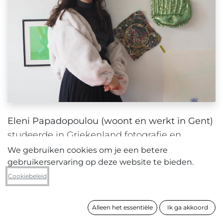
Eleni Papadopoulou (woont en werkt in Gent)
studeerde in Griekenland fotografie en
toegepaste kunsten, alvorens in 2019 een
We gebruiken cookies om je een betere
masterjaar in de beeldende kunsten te doen
gebruikerservaring op deze website te bieden.
aan LUCA School of Arts in Gent. Haar werk
Cookiebeleid
balanceert tussen realiteit en fictie, tussen
kunstenaar en publiek en hoe die twee bij
Alleen het essentiële
Ik ga akkoord
elkaar komen. Ze stelt in vraag hoe een