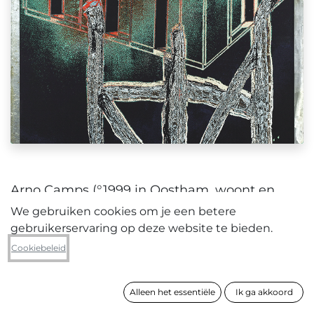
Arno Camps (°1999 in Oostham, woont en
werkt in Gent)
We gebruiken cookies om je een betere
studeerde mode aan het KASK in Gent, waar
gebruikerservaring op deze website te bieden.
hij in 2022 zijn Masterdiploma behaalde en
Cookiebeleid
doorstroomde naar de afdeling
beeldhouwkunst.
Alleen het essentiële
Ik ga akkoord