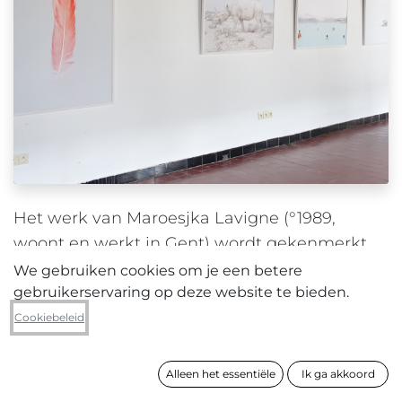
Het werk van Maroesjka Lavigne (°1989,
woont en werkt in Gent) wordt gekenmerkt
door een delicaat, bijna verstild kleurenpalet.
We gebruiken cookies om je een betere
Haar beelden balanceren tussen zachtheid en
gebruikerservaring op deze website te bieden.
intensiteit en tonen landschappen die tegelijk
Cookiebeleid
kwetsbaar en overweldigend zijn.
Alleen het essentiële
Ik ga akkoord
Gedreven door een fascinatie voor