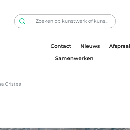
Contact
Nieuws
Afspraa
Tarieven
steun ons
Samenwerken
na Cristea