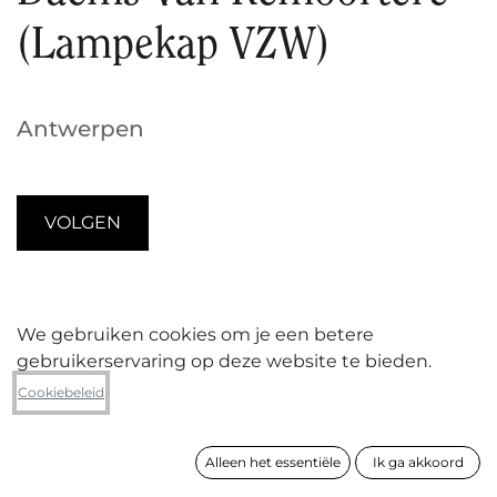
(Lampekap VZW)
Antwerpen
VOLGEN
Daems van Remoortere
is het Antwerpse
We gebruiken cookies om je een betere
kunstenaarsduo Lena Daems (°1988, Berlaar) en
gebruikerservaring op deze website te bieden.
Frederik van Remoortere (°1986 Antwerpen)
Cookiebeleid
Het duo bouwt hun oeuvre tweeledig op met
enerzijds autonoom beeldend werk en anderzijds
Alleen het essentiële
Ik ga akkoord
multimedia-installaties in de openbare ruimte. Hun
werken zijn multidisciplinair en overschrijden de