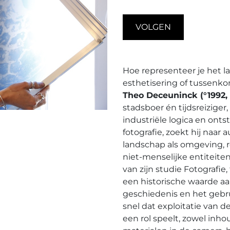
VOLGEN
Hoe representeer je het l
esthetisering of tussenko
Theo Deceuninck (°1992,
stadsboer én tijdsreiziger,
industriële logica en on
fotografie, zoekt hij naar
landschap als omgeving, 
niet-menselijke entiteite
van zijn studie Fotografi
een historische waarde aa
geschiedenis en het gebru
snel dat exploitatie van d
een rol speelt, zowel inho