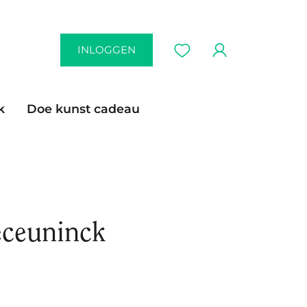
INLOGGEN
k
Doe kunst cadeau
eceuninck