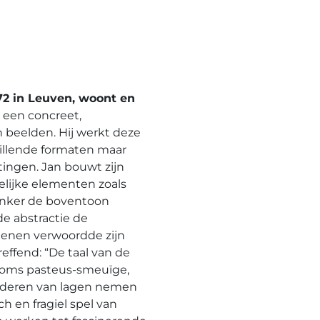
72 in Leuven, woont en
 een concreet,
n beelden. Hij werkt deze
chillende formaten maar
ingen. Jan bouwt zijn
melijke elementen zoals
donker de boventoon
de abstractie de
Daenen verwoordde zijn
reffend: “De taal van de
 soms pasteus-smeuïge,
orderen van lagen nemen
ch en fragiel spel van