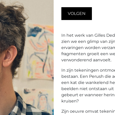
VOLGEN
In het werk van Gilles Ded
zien we een glimp van zij
ervaringen worden verzame
fragmenten groeit een wer
verwonderend aanvoelt.
In zijn tekeningen ontmo
bestaan. Een Perush die a
een kat die wankelend het
beelden niet ontstaan uit 
gebeurt er wanneer herinn
kruisen?
Zijn oeuvre omvat tekenin