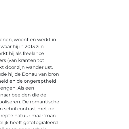
enen, woont en werkt in
aar hij in 2013 zijn
t hij als freelance
ers (van kranten tot
t door zijn wanderlust.
gde hij de Donau van bron
eid en de ongereptheid
brengen. Als een
 naar beelden die de
mboliseren. De romantische
 schril contrast met de
erepte natuur maar ‘man-
elijk heeft gefotografeerd