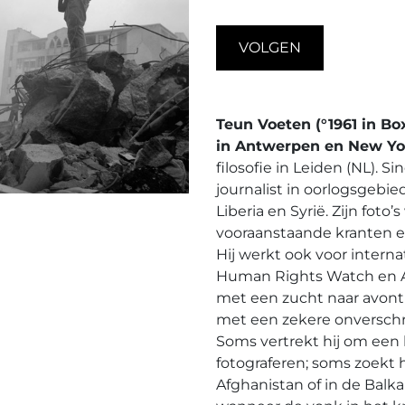
VOLGEN
Teun Voeten (°1961 in Bo
in Antwerpen en New Yo
filosofie in Leiden (NL). Si
journalist in oorlogsgebie
Liberia en Syrië. Zijn fot
vooraanstaande kranten en
Hij werkt ook voor intern
Human Rights Watch en Am
met een zucht naar avont
met een zekere onverschro
Soms vertrekt hij om een 
fotograferen; soms zoekt 
Afghanistan of in de Balka