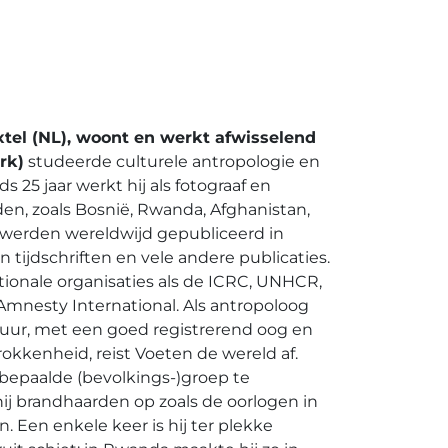
xtel (NL), woont en werkt afwisselend
rk)
studeerde culturele antropologie en
nds 25 jaar werkt hij als fotograaf en
den, zoals Bosnië, Rwanda, Afghanistan,
o’s werden wereldwijd gepubliceerd in
 tijdschriften en vele andere publicaties.
ationale organisaties als de ICRC, UNHCR,
nesty International. Als antropoloog
uur, met een goed registrerend oog en
kkenheid, reist Voeten de wereld af.
bepaalde (bevolkings-)groep te
hij brandhaarden op zoals de oorlogen in
n. Een enkele keer is hij ter plekke