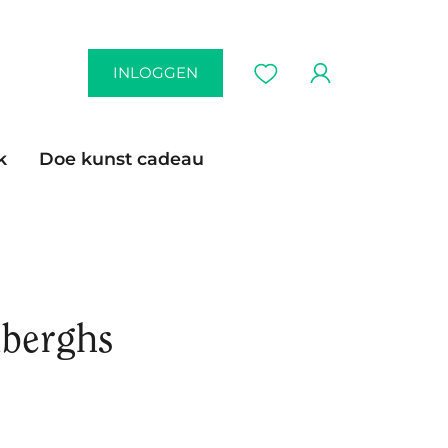
INLOGGEN
k
Doe kunst cadeau
lberghs