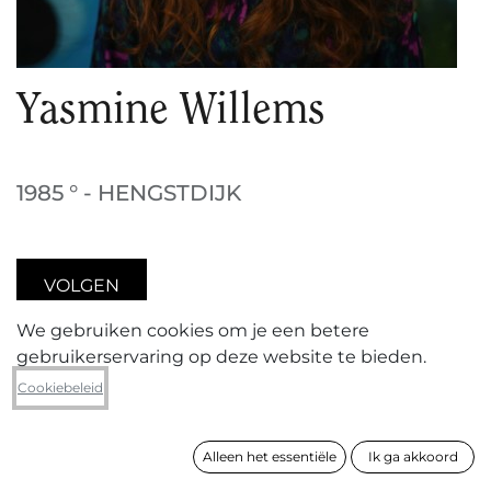
Yasmine Willems
1985 ° - HENGSTDIJK
VOLGEN
We gebruiken cookies om je een betere
gebruikerservaring op deze website te bieden.
De basis van de artistieke praktijk van Yasmine
Cookiebeleid
Willems (°1985 in Lier, woont en werkt in
Zeeland(NL)) is haar interesse in de mythe der
schepping: in de verhalen waarin werkelijkheid en
Alleen het essentiële
Ik ga akkoord
schijn, hoogte en diepte, verleden en toekomst,