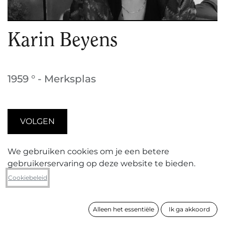
Karin Beyens
1959 ° - Merksplas
VOLGEN
We gebruiken cookies om je een betere
gebruikerservaring op deze website te bieden.
Karin Beyens (geboren 1959 in Aba (Congo),
woont en werkt in Merksplas)
verdiepte zich na
Cookiebeleid
haar Masteropleiding Vrije Grafiek en Tekenen in St.
Lukas te Brussel verschillende jaren in de
Alleen het essentiële
Ik ga akkoord
technieken van diep-, hoog- en vlakdruk. De
techniek waarmee ze zich het beste kon