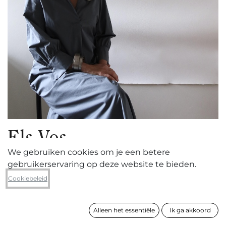
Els Vos
We gebruiken cookies om je een betere
gebruikerservaring op deze website te bieden.
1963 ° - Winksele-Herent
Cookiebeleid
Alleen het essentiële
Ik ga akkoord
VOLGEN