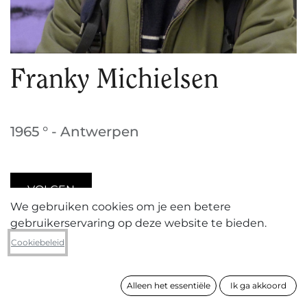
Franky Michielsen
1965 ° - Antwerpen
VOLGEN
We gebruiken cookies om je een betere
gebruikerservaring op deze website te bieden.
Cookiebeleid
Voor zijn creaties recycleert schilder/fotograaf
Franky Michielsen (geboren 1965 in Zoersel,
woont en werkt in Antwerpen)
beelden uit
Alleen het essentiële
Ik ga akkoord
kranten, boeken en beelden van het internet. Hij