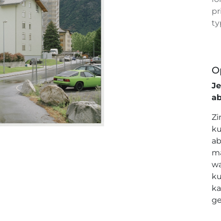
pr
ty
O
J
a
Zi
ku
ab
ma
wa
ku
ka
ge