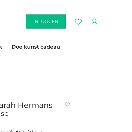
INLOGGEN
k
Doe kunst cadeau
arah Hermans
isp
rmaat
83 x 103 cm