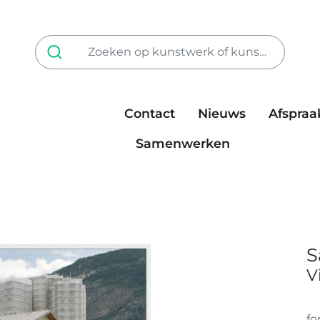
Contact
Nieuws
Afspraa
Tarieven
steun ons
Samenwerken
S
V
fo