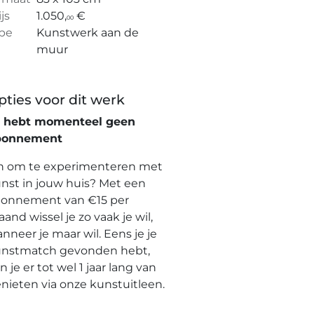
ijs
1.050,
€
00
pe
Kunstwerk aan de
muur
pties voor dit werk
e hebt momenteel geen
bonnement
n om te experimenteren met
nst in jouw huis? Met een
onnement van €15 per
and wissel je zo vaak je wil,
nneer je maar wil. Eens je je
nstmatch gevonden hebt,
n je er tot wel 1 jaar lang van
nieten via onze kunstuitleen.