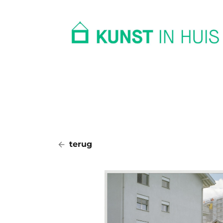
In huis
Op kantoor
Collectie
terug