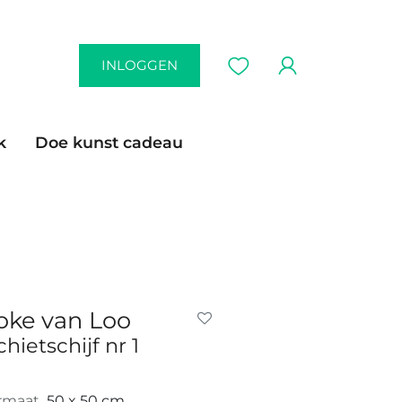
INLOGGEN
k
Doe kunst cadeau
oke van Loo
chietschijf nr 1
rmaat
50 x 50 cm