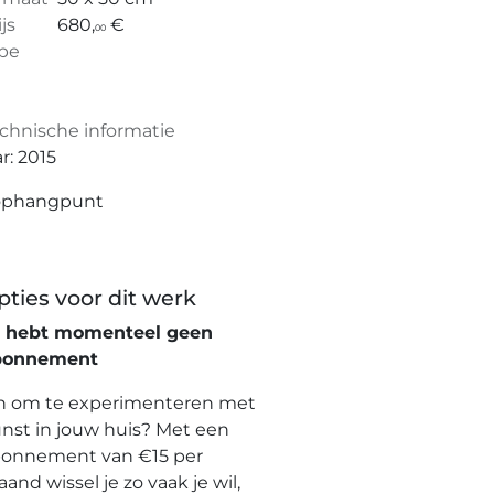
ijs
680,
€
00
pe
chnische informatie
ar: 2015
ophangpunt
pties voor dit werk
e hebt momenteel geen
bonnement
n om te experimenteren met
nst in jouw huis? Met een
onnement van €15 per
and wissel je zo vaak je wil,