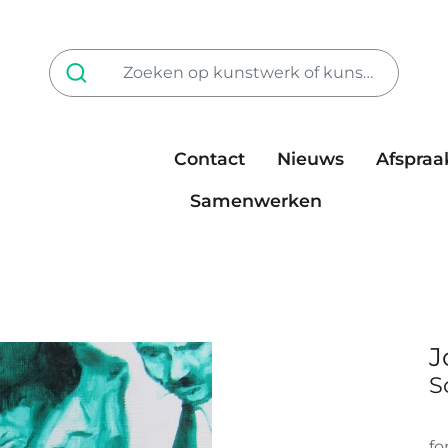
Contact
Nieuws
Afspraa
Tarieven
steun ons
Samenwerken
J
S
fo