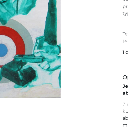
pr
ty
Te
ja
1 
O
J
a
Zi
ku
ab
ma