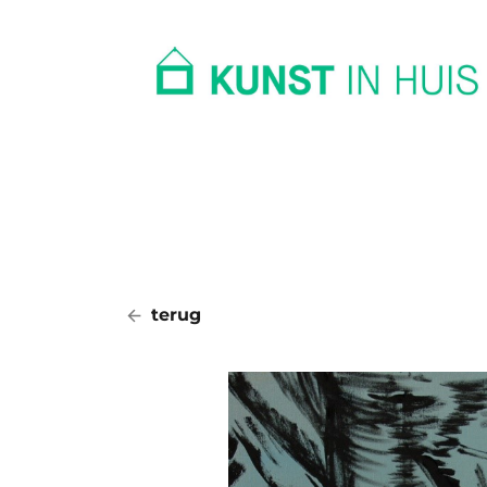
In huis
Op kantoor
Collectie
terug