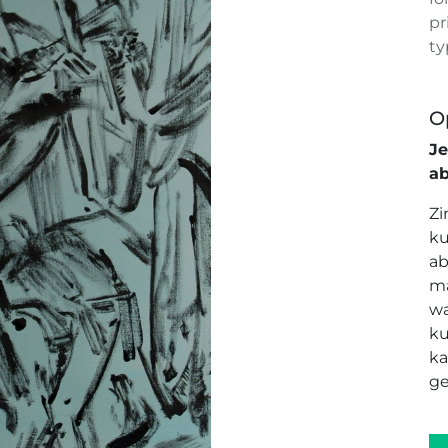
pr
ty
O
J
a
Zi
ku
ab
ma
wa
ku
ka
ge