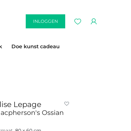
INLOGGEN
k
Doe kunst cadeau
lise Lepage
acpherson's Ossian
rmaat
80 x 60 cm