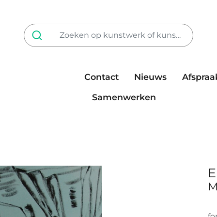
Contact
Nieuws
Afspraa
Tarieven
steun ons
Samenwerken
E
M
fo