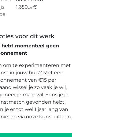
ijs
1.650,
€
00
pe
pties voor dit werk
e hebt momenteel geen
bonnement
n om te experimenteren met
nst in jouw huis? Met een
onnement van €15 per
and wissel je zo vaak je wil,
nneer je maar wil. Eens je je
nstmatch gevonden hebt,
n je er tot wel 1 jaar lang van
nieten via onze kunstuitleen.