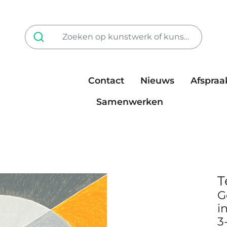
Contact
Nieuws
Afspraa
Tarieven
steun ons
Samenwerken
T
G
i
3