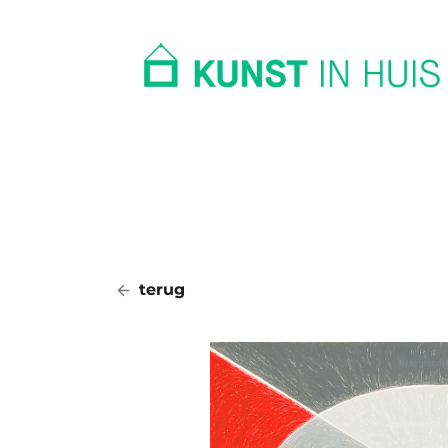
In huis
Op kantoor
Collectie
terug