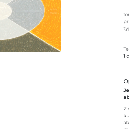
fo
pr
ty
Te
1 
O
J
a
Zi
ku
ab