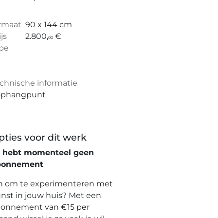
rmaat
90 x 144 cm
ijs
2.800,
€
00
pe
chnische informatie
ophangpunt
pties voor dit werk
e hebt momenteel geen
bonnement
n om te experimenteren met
nst in jouw huis? Met een
onnement van €15 per