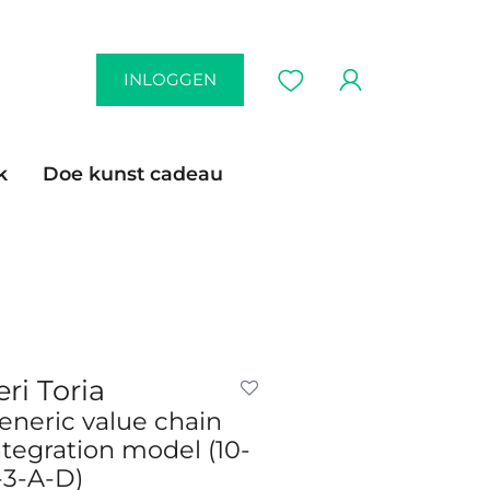
INLOGGEN
k
Doe kunst cadeau
eri Toria
eneric value chain
ntegration model (10-
-3-A-D)