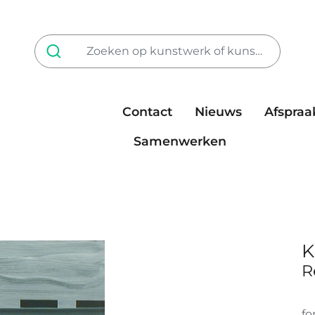
Contact
Nieuws
Afspraa
Tarieven
steun ons
Samenwerken
K
R
fo