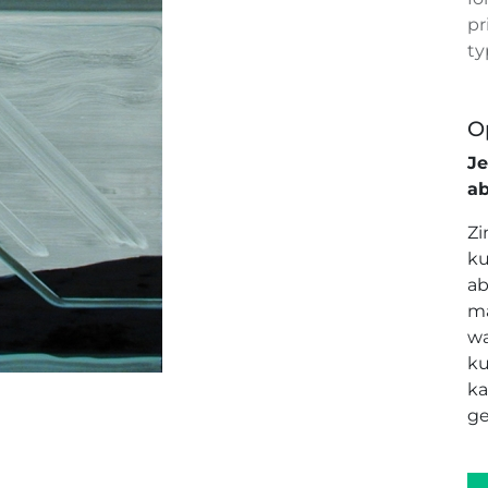
pr
ty
O
J
a
Zi
ku
ab
ma
wa
ku
ka
ge