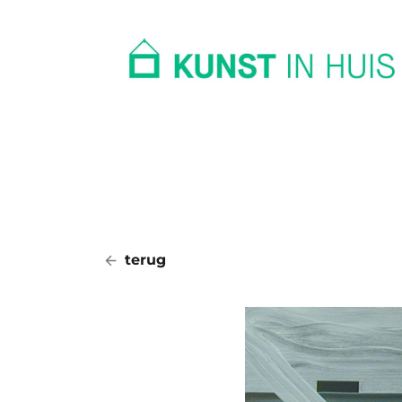
In huis
Op kantoor
Collectie
terug