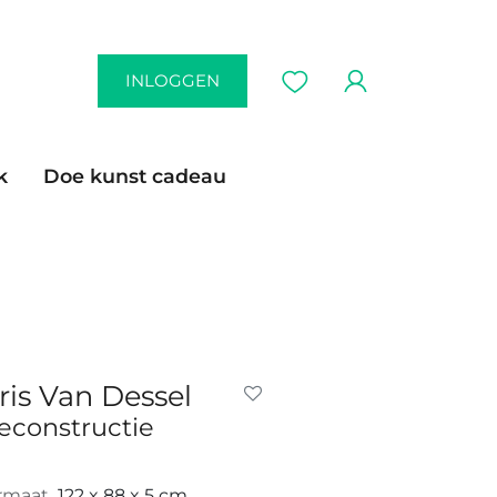
INLOGGEN
k
Doe kunst cadeau
ris Van Dessel
econstructie
rmaat
122 x 88 x 5 cm