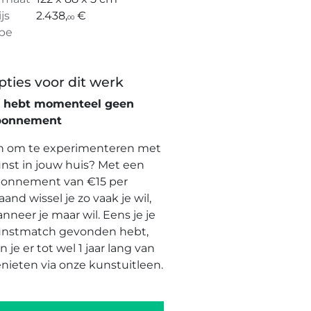
ijs
2.438,
€
00
pe
pties voor dit werk
e hebt momenteel geen
bonnement
n om te experimenteren met
nst in jouw huis? Met een
onnement van €15 per
and wissel je zo vaak je wil,
nneer je maar wil. Eens je je
nstmatch gevonden hebt,
n je er tot wel 1 jaar lang van
nieten via onze kunstuitleen.