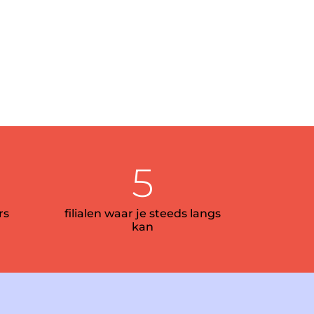
5
rs
filialen waar je steeds langs
kan