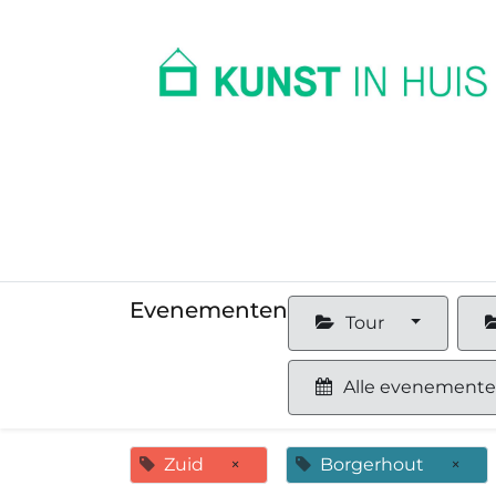
In huis
Op kantoor
Collectie
Evenementen
Tour
Alle evenement
Zuid
×
Borgerhout
×