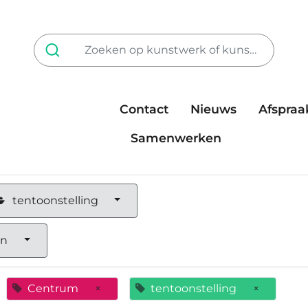
Contact
Nieuws
Afspraa
Tarieven
steun ons
Samenwerken
tentoonstelling
en
Centrum
×
tentoonstelling
×