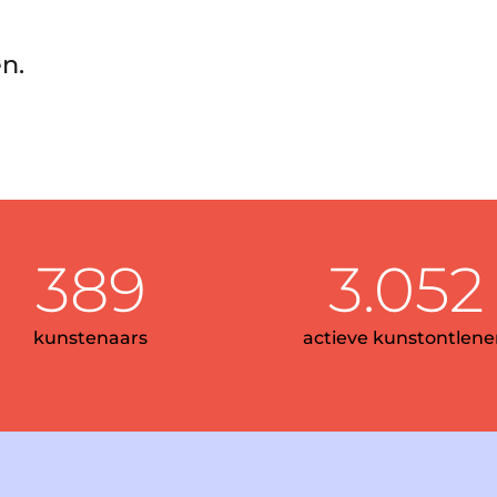
n.
389
3.052
kunstenaars
actieve kunstontlene