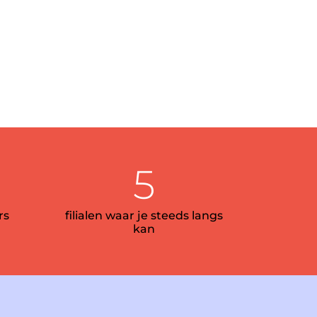
5
rs
filialen waar je steeds langs
kan