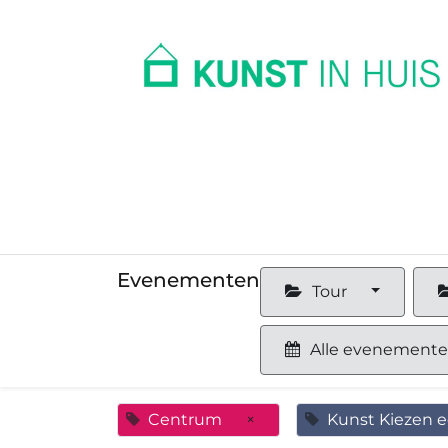
In huis
Op kantoor
Collectie
Evenementen
Tour
Alle evenement
Centrum
×
Kunst Kiezen e