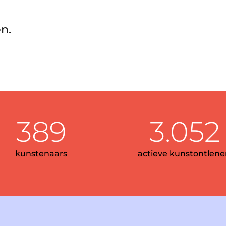
n.
389
3.052
kunstenaars
actieve kunstontlene