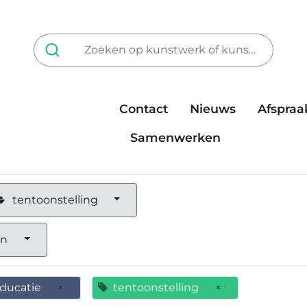
Contact
Nieuws
Afspraa
Tarieven
steun ons
Samenwerken
tentoonstelling
en
ducatie
×
tentoonstelling
×