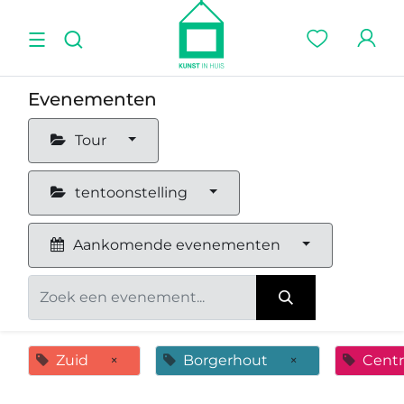
Evenementen
Tour
tentoonstelling
Aankomende evenementen
Zuid
×
Borgerhout
×
Cent