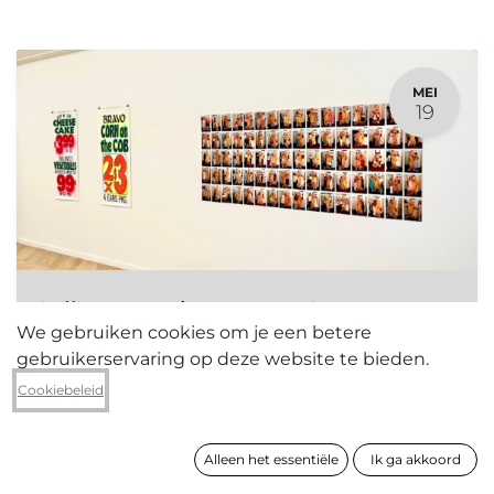
MEI
19
Gallery Hopping Tours - CENTRUM
We gebruiken cookies om je een betere
19 mei 2024
-
16:00
(
Europe/Brussels
)
gebruikerservaring op deze website te bieden.
Centrum
Cookiebeleid
Registraties gesloten
Alleen het essentiële
Ik ga akkoord