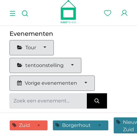
Evenementen
Tour
tentoonstelling
Vorige evenementen
Nieu
Zuid
×
Borgerhout
×
Zuid