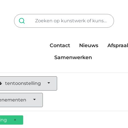
Contact
Nieuws
Afspraa
Tarieven
steun ons
Samenwerken
tentoonstelling
enementen
ing
×