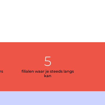
5
rs
filialen waar je steeds langs
kan