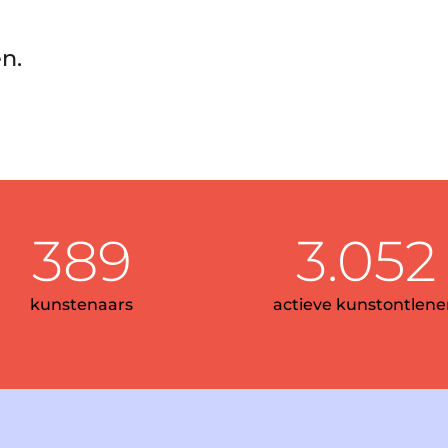
n.
389
3.052
kunstenaars
actieve kunstontlene