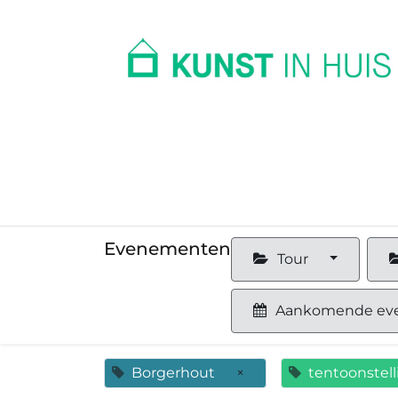
In huis
Op kantoor
Collectie
Evenementen
Tour
Aankomende ev
Borgerhout
×
tentoonstell