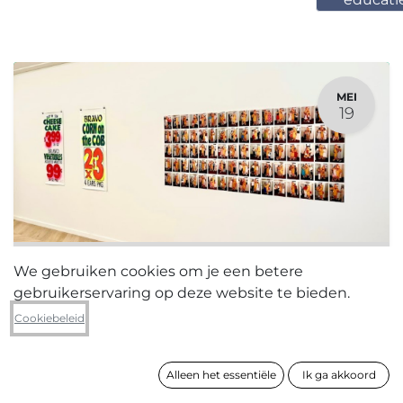
MEI
19
We gebruiken cookies om je een betere
Gallery Hopping Tours - CENTRUM
gebruikerservaring op deze website te bieden.
19 mei 2024
-
16:00
(
Europe/Brussels
)
Cookiebeleid
Centrum
Registraties gesloten
Alleen het essentiële
Ik ga akkoord