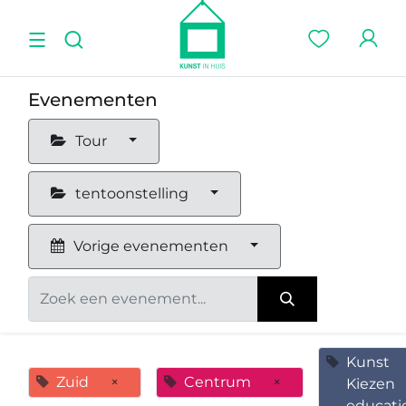
Evenementen
Tour
tentoonstelling
Vorige evenementen
Kunst
Zuid
×
Centrum
×
Kiezen
educati