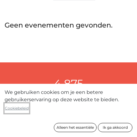
Geen evenementen gevonden.
4.875
We gebruiken cookies om je een betere
kunstwerken in collectie
gebruikerservaring op deze website te bieden.
Cookiebeleid
389
Alleen het essentiële
Ik ga akkoord
kunstenaars