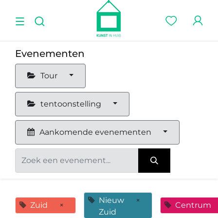
Evenementen
Tour
tentoonstelling
Aankomende evenementen
Nieuw
×
Zuid
×
Centrum
Zuid